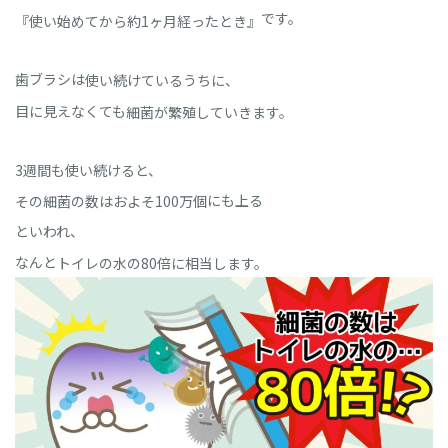
です。
『使い始めてから約1ヶ月経ったとき』
歯ブラシは
使い続けているうちに、
目に見えなくても
細菌が繁殖していきます。
3週間も使い続けると、
にも上る
その細菌の数はおよそ100万個
といわれ、
なんと
トイレの水の80倍に相当します。