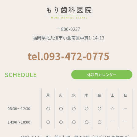
〒800-0237
福岡県北九州市小倉南区中貫1-14-13
tel.093-472-0775
SCHEDULE
休診日カレンダー
月
火
水
木
金
土
日
08:30～12:30
〇
〇
〇
〇
〇
△
－
14:00～18:00
〇
〇
〇
〇
〇
－
－