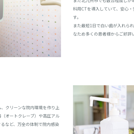
まだ北九州市でも数台程度しか
科用CTを導入していて、安心
す。
また最短1日で白い歯が入れら
なため多くの患者様からご好評
ム、クリーンな院内環境を作り上
器（オートクレーブ）や高圧アル
するなど、万全の体制で院内感染