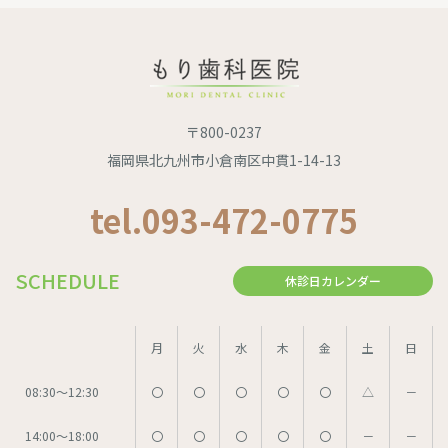
〒800-0237
福岡県北九州市小倉南区中貫1-14-13
tel.093-472-0775
SCHEDULE
休診日カレンダー
月
火
水
木
金
土
日
08:30～12:30
〇
〇
〇
〇
〇
△
－
14:00～18:00
〇
〇
〇
〇
〇
－
－